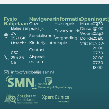
Fysio
Navigeren
Informatie
Openingsti
Balijelaan
Onze
Huisregels
Maandag
07:30-
Balijelaan
praktijk
Dinsdag
20:00
Privacybeleid
27,
Woensdag
07:30-
Specialismen
Vergoeding
3521 GK
Donderdag
20:00
Kinderfysiotherapie
Utrecht
Vrijdag
07:30-
20:00
Contact
030 -
07:30-
Afspraak
294 36
20:00
maken
06
07:30-
18:00
info@fysiobalijelaan.nl