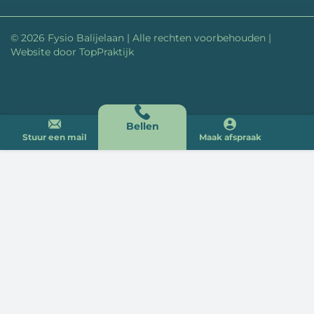
© 2026 Fysio Balijelaan | Alle rechten voorbehouden |
Website door
TopPraktijk
Bellen
Stuur een mail
Maak afspraak