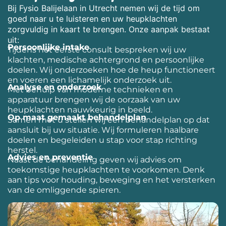
Bij Fysio Balijelaan in Utrecht nemen wij de tijd om
goed naar u te luisteren en uw heupklachten
zorgvuldig in kaart te brengen. Onze aanpak bestaat
uit:
Persoonlijke intake
Tijdens het eerste consult bespreken wij uw
klachten, medische achtergrond en persoonlijke
doelen. Wij onderzoeken hoe de heup functioneert
en voeren een lichamelijk onderzoek uit.
Analyse en onderzoek
Met behulp van moderne technieken en
apparatuur brengen wij de oorzaak van uw
heupklachten nauwkeurig in beeld.
Op maat gemaakt behandelplan
Samen met u stellen wij een behandelplan op dat
aansluit bij uw situatie. Wij formuleren haalbare
doelen en begeleiden u stap voor stap richting
herstel.
Advies en preventie
Naast de behandeling geven wij advies om
toekomstige heupklachten te voorkomen. Denk
aan tips voor houding, beweging en het versterken
van de omliggende spieren.