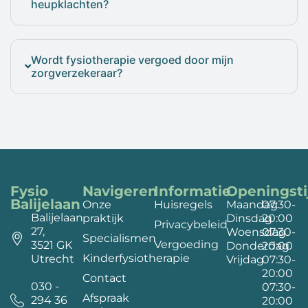
heupklachten?
Wordt fysiotherapie vergoed door mijn
zorgverzekeraar?
Fysio
Navigeren
Informatie
Openingsti
Balijelaan
Onze
Huisregels
Maandag
07:30-
Balijelaan
praktijk
Dinsdag
20:00
Privacybeleid
27,
Woensdag
07:30-
Specialismen
Vergoeding
3521 GK
Donderdag
20:00
Kinderfysiotherapie
Utrecht
Vrijdag
07:30-
20:00
Contact
030 -
07:30-
Afspraak
294 36
20:00