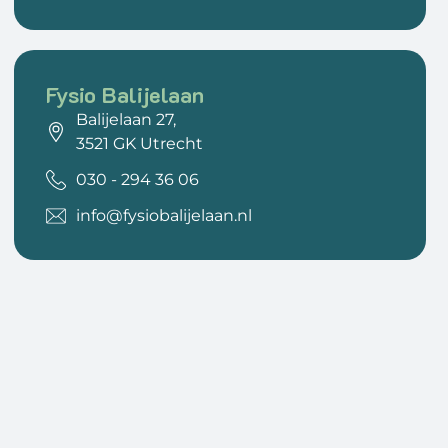
Fysio Balijelaan
Balijelaan 27,
3521 GK Utrecht
030 - 294 36 06
info@fysiobalijelaan.nl