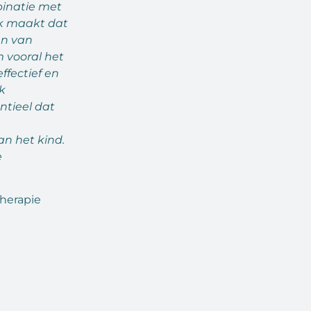
binatie met
ek maakt dat
en van
m vooral het
ffectief en
k
entieel dat
n het kind.
e
therapie