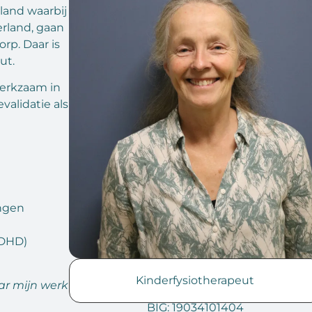
land waarbij
erland, gaan
rp. Daar is
ut.
werkzaam in
evalidatie als
ngen
ADHD)
Kinderfysiotherapeut
ar mijn werk
BIG: 19034101404