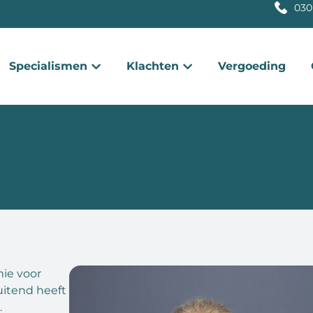
030
Specialismen
Klachten
Vergoeding
mie voor
uitend heeft
.